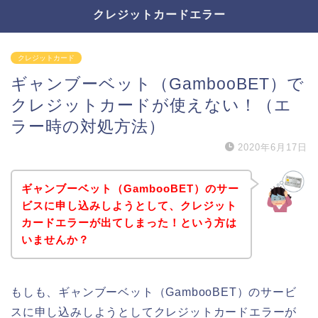
クレジットカードエラー
クレジットカード
ギャンブーベット（GambooBET）で
クレジットカードが使えない！（エ
ラー時の対処方法）
2020年6月17日
ギャンブーベット（GambooBET）のサー
ビスに申し込みしようとして、クレジット
カードエラーが出てしまった！という方は
いませんか？
もしも、ギャンブーベット（GambooBET）のサービ
スに申し込みしようとしてクレジットカードエラーが