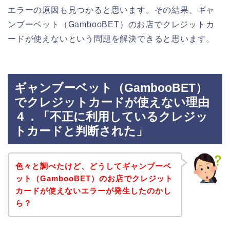
エラーの原因も見つかると思います。その結果、ギャ
ンブーベット（GambooBET）のお店でクレジットカ
ードが使えないという問題を解決できると思います。
ギャンブーベット（GambooBET）
でクレジットカードが使えない理由
４．「不正に利用しているクレジッ
トカードと判断された」
色々と調べたけど、どうしてギャンブーベ
ット（GambooBET）のお店でクレジット
カードが使えないエラーが発生したのかし
ら？