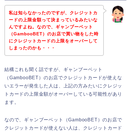
私は知らなかったのですが、クレジットカ
ードの上限金額って決まっているみたいな
んですよね。なので、ギャンブーベット
（GambooBET）のお店で買い物をした時
にクレジットカードの上限をオーバーして
しまったのかも・・・
結構これも聞く話ですが、ギャンブーベット
（GambooBET）のお店でクレジットカードが使えな
いエラーが発生した人は、上記の方みたいにクレジッ
トカードの上限金額がオーバーしている可能性があり
ます。
なので、ギャンブーベット（GambooBET）のお店で
クレジットカードが使えない人は、クレジットカード