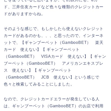
ド、三井住友カードなど色々な種類のクレジットカー
ドがありますからね。
そのような感じで、もしかしたら使えないクレジット
カードがあるのかも、、、と思ったので、インターネ
ットで、【ギャンブーベット（GambooBET） 楽天
カード 使えない】【 ギャンブーベット
（GambooBET） VISAカード 使えない】【 ギャン
ブーベット（GambooBET） アメリカンエキスプレ
ス 使えない】【 ギャンブーベット
（GambooBET） JCB 使えない】という感じで
色々と検索してみることにしました。
なので、クレジットカードエラーが発生している人
は、ギャンブーベット（GambooBET）のお店で利用