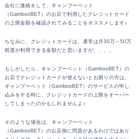
会社に連絡をして、ギャンブーベット
（GambooBET）のお店で利用したクレジットカード
の上限金額を確認されてみることをオススメします♪
ちなみに、クレジットカードは、通常は月30万～50万
程度が利用できる金額だと思いますが、、、。
もしかしたら、ギャンブーベット（GambooBET）の
お店でクレジットカードが使えないとお困りの方は、
ギャンブーベット（GambooBET）のサービスの申し
込みをする時に、クレジットカードの上限をオーバー
してしまったのかもしれませんよ♪
そのような場合は、ギャンブーベット
（GambooBET）のお店側に問題があるわけではあり