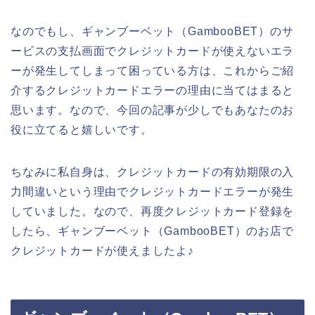
なのでもし、ギャンブーベット（GambooBET）のサ
ービスの支払画面でクレジットカードが使えないエラ
ーが発生してしまって困っている方は、これからご紹
介するクレジットカードエラーの理由に当てはまると
思います。なので、今回の記事が少しでもあなたのお
役に立てると嬉しいです。
ちなみに私自身は、クレジットカードの有効期限の入
力間違いという理由でクレジットカードエラーが発生
していました。なので、再度クレジットカード登録を
したら、ギャンブーベット（GambooBET）のお店で
クレジットカードが使えましたよ♪