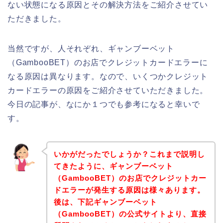
ない状態になる原因とその解決方法をご紹介させてい
ただきました。
当然ですが、人それぞれ、ギャンブーベット
（GambooBET）のお店でクレジットカードエラーに
なる原因は異なります。なので、いくつかクレジット
カードエラーの原因をご紹介させていただきました。
今日の記事が、なにか１つでも参考になると幸いで
す。
いかがだったでしょうか？これまで説明し
てきたように、ギャンブーベット
（GambooBET）のお店でクレジットカー
ドエラーが発生する原因は様々あります。
後は、下記ギャンブーベット
（GambooBET）の公式サイトより、直接