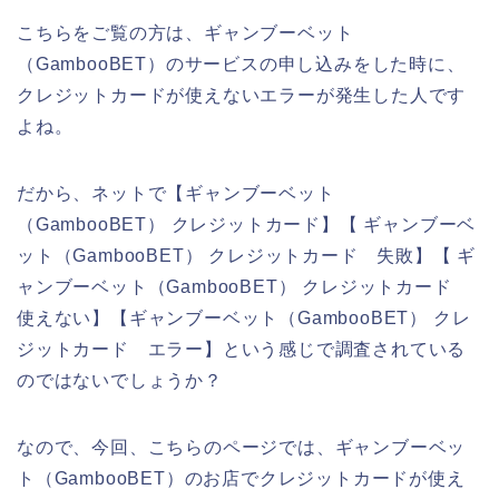
こちらをご覧の方は、ギャンブーベット
（GambooBET）のサービスの申し込みをした時に、
クレジットカードが使えないエラーが発生した人です
よね。
だから、ネットで【ギャンブーベット
（GambooBET） クレジットカード】【 ギャンブーベ
ット（GambooBET） クレジットカード 失敗】【 ギ
ャンブーベット（GambooBET） クレジットカード
使えない】【ギャンブーベット（GambooBET） クレ
ジットカード エラー】という感じで調査されている
のではないでしょうか？
なので、今回、こちらのページでは、ギャンブーベッ
ト（GambooBET）のお店でクレジットカードが使え