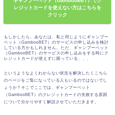
ギャンブーベット（GambooBET）でク
レジットカードを使えない方はこちらを
クリック
もしかしたら、あなたは、私と同じようにギャンブー
ベット（GambooBET）のサービスの申し込みを検討
している方かもしれません。ただ、ギャンブーベット
（GambooBET）のサービスの申し込みをする時にク
レジットカードが使えずに困っている、、、
というようなよくわからない状況を解決したくこちら
のページをご覧になっている人もいるのではないでし
ょうか？そこでここでは、ギャンブーベット
（GambooBET）のクレジットカードの失敗する原因
について分かりやすく解説させていただきます。