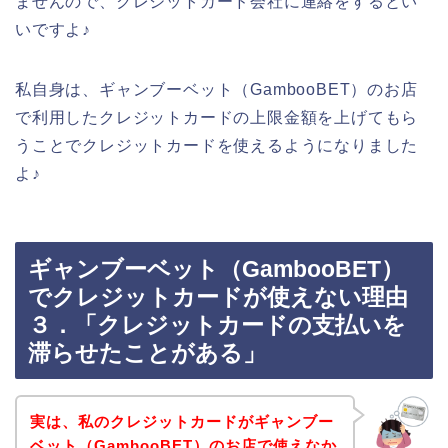
ませんので、クレジットカード会社に連絡をするとい
いですよ♪
私自身は、ギャンブーベット（GambooBET）のお店
で利用したクレジットカードの上限金額を上げてもら
うことでクレジットカードを使えるようになりました
よ♪
ギャンブーベット（GambooBET）
でクレジットカードが使えない理由
３．「クレジットカードの支払いを
滞らせたことがある」
実は、私のクレジットカードがギャンブー
ベット（GambooBET）のお店で使えなか